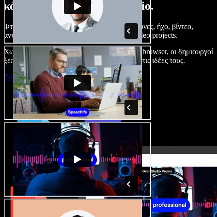
κάνετε με το Speechify Studio.
Φτιάξτε voice overs, προσθέστε δωρεάν εικόνες, ήχο, βίντεο,
αντιγραφή φωνής – ολοκληρωμένα audio/video projects.
Χωρίς καμπύλη εκμάθησης και με όλα στον browser, οι δημιουργοί
ξεπερνούν τα κλασικά όρια και δίνουν ζωή στις ιδέες τους.
Ξεκινήστε με το Studio