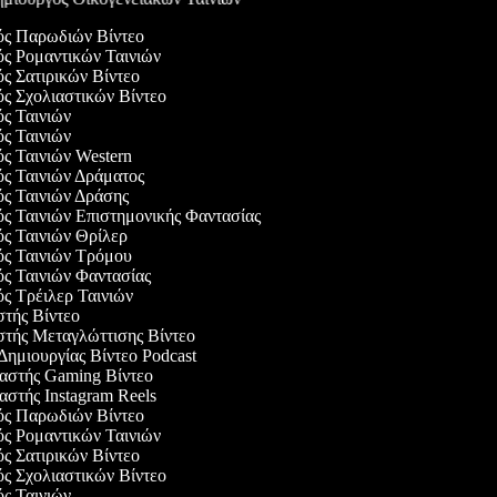
γός Παρωδιών Βίντεο
ός Ρομαντικών Ταινιών
ός Σατιρικών Βίντεο
ός Σχολιαστικών Βίντεο
ός Ταινιών
ός Ταινιών
ός Ταινιών Western
ός Ταινιών Δράματος
ός Ταινιών Δράσης
ός Ταινιών Επιστημονικής Φαντασίας
ός Ταινιών Θρίλερ
γός Ταινιών Τρόμου
ός Ταινιών Φαντασίας
ός Τρέιλερ Ταινιών
στής Βίντεο
στής Μεταγλώττισης Βίντεο
 Δημιουργίας Βίντεο Podcast
υαστής Gaming Βίντεο
αστής Instagram Reels
γός Παρωδιών Βίντεο
ός Ρομαντικών Ταινιών
ός Σατιρικών Βίντεο
ός Σχολιαστικών Βίντεο
ός Ταινιών