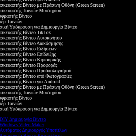
κευαστής Βίντεο με Πράσινη Οθόνη (Green Screen)
σκευαστής Ταινιών Μυστηρίου
φραστής Βίντεο
έρ Ταινιών
κή Υπόκρουση για Δημιουργία Βίντεο
κευαστής Βίντεο TikTok
κευαστής Βίντεο Αυτοκινήτου
σκευαστής Βίντεο Διακόσμησης
σκευαστής Βίντεο Ειδήσεων
κευαστής Βίντεο Επίδειξης
σκευαστής Βίντεο Κηπουρικής
σκευαστής Βίντεο Προφοράς
σκευαστής Βίντεο Προϋπολογισμού
σκευαστής Βίντεο από Φωτογραφίες
κευαστής Βίντεο για Android
κευαστής Βίντεο με Πράσινη Οθόνη (Green Screen)
σκευαστής Ταινιών Μυστηρίου
φραστής Βίντεο
έρ Ταινιών
κή Υπόκρουση για Δημιουργία Βίντεο
DIY Δημιουργία Βίντεο
Windows Video Maker
Αυτόματος Δημιουργός Υποτίτλων
Δημιουργία Βίντεο Κατοικίδιων