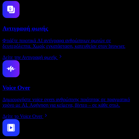
Αντιγραφή φωνής
Φτιάξτε ποιοτικά AI αντίγραφα ανθρώπινων φωνών σε
δευτερόλεπτα. Χωρίς εγκατάσταση, κατευθείαν στον browser.
Δείτε την Αντιγραφή φωνής
Voice Over
Δημιουργήστε voice overs ανθρώπινης ποιότητας σε πραγματικό
χρόνο με AI. Αφήγηση για κείμενα, βίντεο – σε κάθε στυλ.
Δείτε το Voice Over