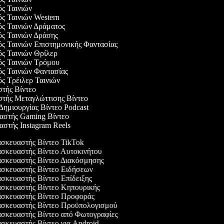
ός Ταινιών
ός Ταινιών Western
ός Ταινιών Δράματος
ός Ταινιών Δράσης
ός Ταινιών Επιστημονικής Φαντασίας
ός Ταινιών Θρίλερ
γός Ταινιών Τρόμου
ός Ταινιών Φαντασίας
ός Τρέιλερ Ταινιών
στής Βίντεο
στής Μεταγλώττισης Βίντεο
 Δημιουργίας Βίντεο Podcast
υαστής Gaming Βίντεο
αστής Instagram Reels
κευαστής Βίντεο TikTok
κευαστής Βίντεο Αυτοκινήτου
σκευαστής Βίντεο Διακόσμησης
σκευαστής Βίντεο Ειδήσεων
κευαστής Βίντεο Επίδειξης
σκευαστής Βίντεο Κηπουρικής
σκευαστής Βίντεο Προφοράς
σκευαστής Βίντεο Προϋπολογισμού
σκευαστής Βίντεο από Φωτογραφίες
κευαστής Βίντεο για Android