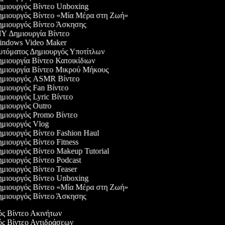
μιουργός Βίντεο Unboxing
μιουργός Βίντεο «Μία Μέρα στη Ζωή»
μιουργός Βίντεο Άσκησης
Y Δημιουργία Βίντεο
ndows Video Maker
τόματος Δημιουργός Υποτίτλων
μιουργία Βίντεο Κατοικίδιων
μιουργία Βίντεο Μικρού Μήκους
μιουργός ASMR Βίντεο
μιουργός Fan Βίντεο
μιουργός Lyric Βίντεο
μιουργός Outro
μιουργός Promo Βίντεο
μιουργός Vlog
μιουργός Βίντεο Fashion Haul
μιουργός Βίντεο Fitness
μιουργός Βίντεο Makeup Tutorial
μιουργός Βίντεο Podcast
μιουργός Βίντεο Teaser
μιουργός Βίντεο Unboxing
μιουργός Βίντεο «Μία Μέρα στη Ζωή»
μιουργός Βίντεο Άσκησης
ός Βίντεο Ακινήτων
ός Βίντεο Αντιδράσεων