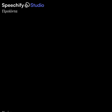
Γράψτε 5× πιο γρήγορα με φωνητική πληκτρολόγηση
Προϊόντα
Μάθετε περισσότερα