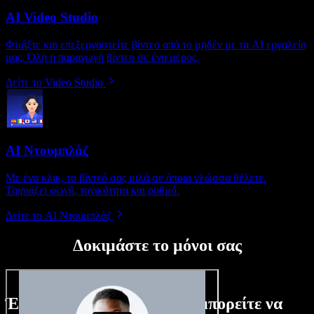
AI Video Studio
Φτιάξτε και επεξεργαστείτε βίντεο από το μηδέν με τα AI εργαλεία
μας. Όλη η παραγωγή βίντεο σε ένα μέρος.
Δείτε το Video Studio
AI Ντουμπλάζ
Με ένα κλικ, το βίντεό σας μιλά σε όποια γλώσσα θέλετε.
Ταιριάζει φωνή, τονικότητα και ρυθμό.
Δείτε το AI Ντουμπλάζ
Δοκιμάστε το μόνοι σας
Ένα μικρό δείγμα από όσα μπορείτε να