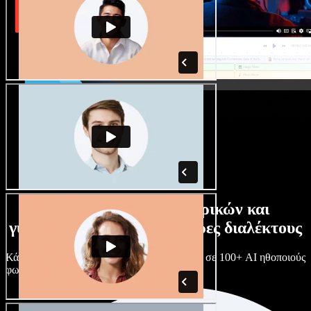
Τεράστια συλλογή ανδρικών και
γυναικείων φωνών με άπειρες διαλέκτους
Κάθε έργο είναι μοναδικό. Διάλεξε ανάμεσα σε 100+ AI ηθοποιούς
φωνής & διαλέκτους και κάν’ τους όπως θες.