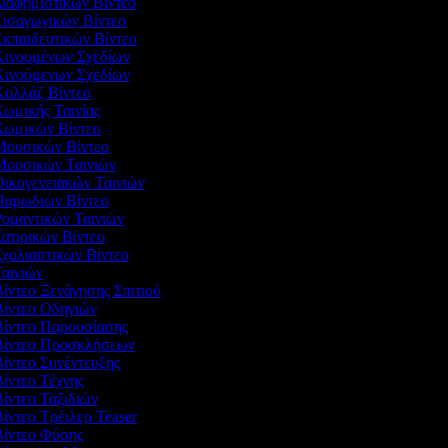
Διαφημιστικών Βίντεο
Εισαγωγικών Βίντεο
Εκπαιδευτικών Βίντεο
 Κινουμένων Σχεδίων
 Κινούμενων Σχεδίων
 Κολλάζ Βίντεο
Κωμικής Ταινίας
 Κωμικών Βίντεο
 Μουσικών Βίντεο
 Μουσικών Ταινιών
Οικογενειακών Ταινιών
 Παρωδιών Βίντεο
Ρομαντικών Ταινιών
Σατιρικών Βίντεο
Σχολιαστικών Βίντεο
Ταινιών
Βίντεο Ξενάγησης Σπιτιού
Βίντεο Οδηγιών
 Βίντεο Παρουσίασης
 Βίντεο Προσκλήσεων
Βίντεο Συνέντευξης
Βίντεο Τέχνης
Βίντεο Ταξιδιών
Βίντεο Τρέιλερ Teaser
Βίντεο Φύσης