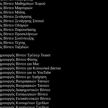
γός Βίντεο Μαθημάτων Χορού
γός Βίντεο Μαρτυριών
γός Βίντεο Μόδας
ός Βίντεο Ξενάγησης
ός Βίντεο Ξενάγησης Σπιτιού
γός Βίντεο Οδηγιών
γός Βίντεο Παρουσίασης
γός Βίντεο Προσκλήσεων
ός Βίντεο Συνέντευξης
ός Βίντεο Τέχνης
ός Βίντεο Ταξιδιών
μιουργός Βίντεο Τρέιλερ Teaser
μιουργός Βίντεο Φύσης
μιουργός Βίντεο για Mac
μιουργός Βίντεο για Κοινωνικά Δίκτυα
μιουργός Βίντεο για το YouTube
μιουργός Βίντεο με Αφήγηση
μιουργός Βιογραφικών Ταινιών
μιουργός Βιογραφικών Ταινιών
μιουργός Διαφημιστικών Βίντεο
μιουργός Εισαγωγικών Βίντεο
μιουργός Εκπαιδευτικών Βίντεο
μιουργός Κινουμένων Σχεδίων
μιουργός Κινούμενων Σχεδίων