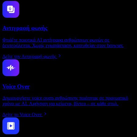
Αντιγραφή φωνής
Φτιάξτε ποιοτικά AI αντίγραφα ανθρώπινων φωνών σε
δευτερόλεπτα. Χωρίς εγκατάσταση, κατευθείαν στον browser.
Δείτε την Αντιγραφή φωνής
Voice Over
Δημιουργήστε voice overs ανθρώπινης ποιότητας σε πραγματικό
χρόνο με AI. Αφήγηση για κείμενα, βίντεο – σε κάθε στυλ.
Δείτε το Voice Over