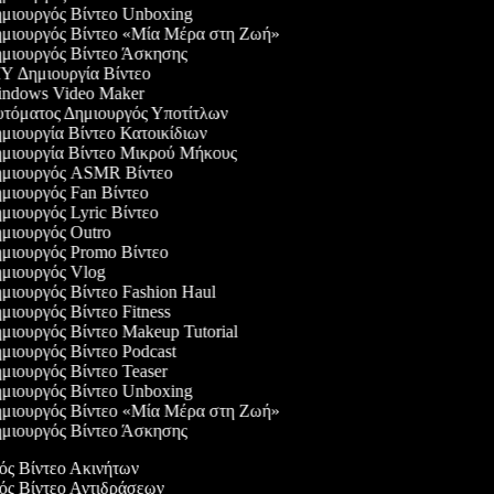
μιουργός Βίντεο Unboxing
μιουργός Βίντεο «Μία Μέρα στη Ζωή»
μιουργός Βίντεο Άσκησης
Y Δημιουργία Βίντεο
ndows Video Maker
τόματος Δημιουργός Υποτίτλων
μιουργία Βίντεο Κατοικίδιων
μιουργία Βίντεο Μικρού Μήκους
μιουργός ASMR Βίντεο
μιουργός Fan Βίντεο
μιουργός Lyric Βίντεο
μιουργός Outro
μιουργός Promo Βίντεο
μιουργός Vlog
μιουργός Βίντεο Fashion Haul
ιουργός Βίντεο Fitness
μιουργός Βίντεο Makeup Tutorial
μιουργός Βίντεο Podcast
μιουργός Βίντεο Teaser
μιουργός Βίντεο Unboxing
μιουργός Βίντεο «Μία Μέρα στη Ζωή»
μιουργός Βίντεο Άσκησης
γός Βίντεο Ακινήτων
γός Βίντεο Αντιδράσεων