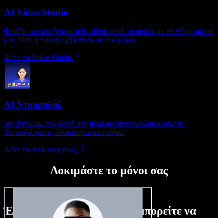
AI Video Studio
Φτιάξτε και επεξεργαστείτε βίντεο από το μηδέν με τα AI εργαλεία
μας. Όλη η παραγωγή βίντεο σε ένα μέρος.
Δείτε το Video Studio
AI Ντουμπλάζ
Με ένα κλικ, το βίντεό σας μιλά σε όποια γλώσσα θέλετε.
Ταιριάζει φωνή, τονικότητα και ρυθμό.
Δείτε το AI Ντουμπλάζ
Δοκιμάστε το μόνοι σας
Ένα μικρό δείγμα από όσα μπορείτε να