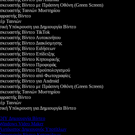
κευαστής Βίντεο με Πράσινη Οθόνη (Green Screen)
κευαστής Ταινιών Μυστηρίου
ραστής Βίντεο
ρ Ταινιών
κή Υπόκρουση για Δημιουργία Βίντεο
κευαστής Βίντεο TikTok
κευαστής Βίντεο Αυτοκινήτου
κευαστής Βίντεο Διακόσμησης
κευαστής Βίντεο Ειδήσεων
κευαστής Βίντεο Επίδειξης
κευαστής Βίντεο Κηπουρικής
κευαστής Βίντεο Προφοράς
κευαστής Βίντεο Προϋπολογισμού
κευαστής Βίντεο από Φωτογραφίες
κευαστής Βίντεο για Android
κευαστής Βίντεο με Πράσινη Οθόνη (Green Screen)
κευαστής Ταινιών Μυστηρίου
ραστής Βίντεο
ρ Ταινιών
κή Υπόκρουση για Δημιουργία Βίντεο
DIY Δημιουργία Βίντεο
Windows Video Maker
Αυτόματος Δημιουργός Υποτίτλων
Δημιουργία Βίντεο Κατοικίδιων