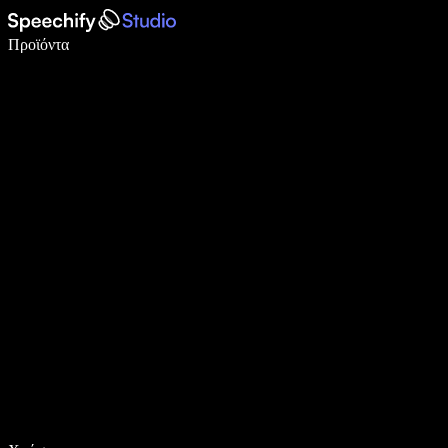
Γράψτε 5× πιο γρήγορα με φωνητική πληκτρολόγηση
Προϊόντα
Μάθετε περισσότερα