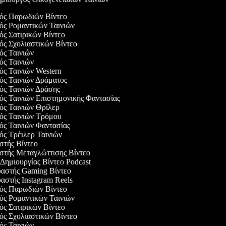
γός Παρωδιών Βίντεο
γός Ρομαντικών Ταινιών
γός Σατιρικών Βίντεο
γός Σχολιαστικών Βίντεο
γός Ταινιών
γός Ταινιών
γός Ταινιών Western
γός Ταινιών Δράματος
γός Ταινιών Δράσης
γός Ταινιών Επιστημονικής Φαντασίας
γός Ταινιών Θρίλερ
γός Ταινιών Τρόμου
γός Ταινιών Φαντασίας
γός Τρέιλερ Ταινιών
αστής Βίντεο
αστής Μεταγλώττισης Βίντεο
 Δημιουργίας Βίντεο Podcast
υαστής Gaming Βίντεο
υαστής Instagram Reels
γός Παρωδιών Βίντεο
γός Ρομαντικών Ταινιών
γός Σατιρικών Βίντεο
γός Σχολιαστικών Βίντεο
γός Ταινιών