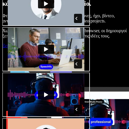
κάνετε με το Speechify Studio.
Φτιάξτε voice overs, προσθέστε δωρεάν εικόνες, ήχο, βίντεο,
αντιγραφή φωνής – ολοκληρωμένα audio/video projects.
Χωρίς καμπύλη εκμάθησης και με όλα στον browser, οι δημιουργοί
ξεπερνούν τα κλασικά όρια και δίνουν ζωή στις ιδέες τους.
Ξεκινήστε με το Studio