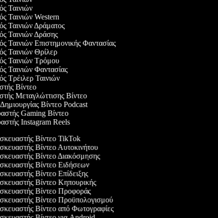
γός Ταινιών
γός Ταινιών Western
γός Ταινιών Δράματος
γός Ταινιών Δράσης
γός Ταινιών Επιστημονικής Φαντασίας
γός Ταινιών Θρίλερ
γός Ταινιών Τρόμου
γός Ταινιών Φαντασίας
γός Τρέιλερ Ταινιών
αστής Βίντεο
αστής Μεταγλώττισης Βίντεο
 Δημιουργίας Βίντεο Podcast
υαστής Gaming Βίντεο
υαστής Instagram Reels
κευαστής Βίντεο TikTok
κευαστής Βίντεο Αυτοκινήτου
κευαστής Βίντεο Διακόσμησης
κευαστής Βίντεο Ειδήσεων
κευαστής Βίντεο Επίδειξης
κευαστής Βίντεο Κηπουρικής
κευαστής Βίντεο Προφοράς
κευαστής Βίντεο Προϋπολογισμού
κευαστής Βίντεο από Φωτογραφίες
κευαστής Βίντεο για Android