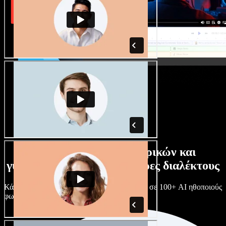
Τεράστια συλλογή ανδρικών και
γυναικείων φωνών με άπειρες διαλέκτους
Κάθε έργο είναι μοναδικό. Διάλεξε ανάμεσα σε 100+ AI ηθοποιούς
φωνής & διαλέκτους και κάν’ τους όπως θες.