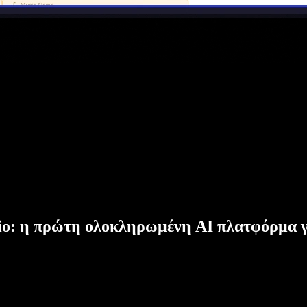
dio: η πρώτη ολοκληρωμένη AI πλατφόρμα γ